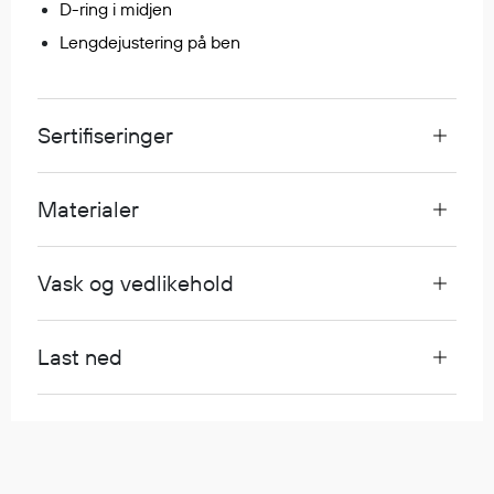
D-ring i midjen
Lengdejustering på ben
Diverse
Hode- og lommelykter
Sekker og bagger
Sertifiseringer
Hygiene
Mygg- og flåttmiddel
Materialer
Vask og vedlikehold
Last ned