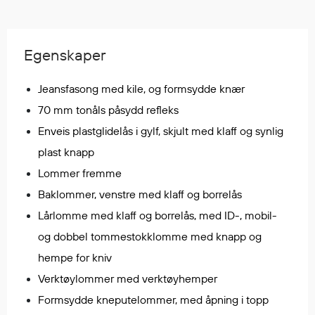
Egenskaper
Ull
Egenskaper
Flammehemmende
Synlighet
Jeansfasong med kile, og formsydde knær
Multinorm
70 mm tonåls påsydd refleks
Stretch
Vanntett
Enveis plastglidelås i gylf, skjult med klaff og synlig
Isolerende
plast knapp
Flyt
Lommer fremme
Baklommer, venstre med klaff og borrelås
Lårlomme med klaff og borrelås, med ID-, mobil-
Fottøy
og dobbel tommestokklomme med knapp og
Vernesko
hempe for kniv
Fottøy uten vern
Verktøylommer med verktøyhemper
Innleggssåler
Formsydde kneputelommer, med åpning i topp
Tilbehør