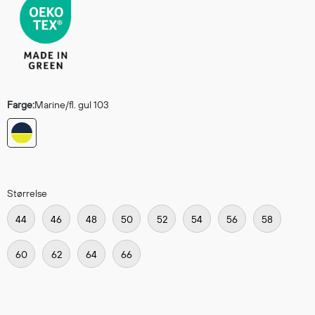
Regnfrakker
Bukser
Selebukser
Tilbehør
Farge:
Marine/fl. gul 103
Flyt- og redningsprodukter
Flytevester
Oppblåsbare vester
Redningsvester
Størrelse
Hybridvester
Flytejakker
44
46
48
50
52
54
56
58
Flytebukser
60
62
64
66
Flytedrakter
Tilbehør og reservedeler