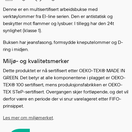
Hodevern
Førstehjelp
Denne er en multisertifisert arbeidsbukse med
verktøylommer fra El-line serien. Den er antistatisk og
Hørselvern
beskytter mot flammer og lysbuer. I tillegg har den 24t
Øye- og ansiktsvern
synlighet (klasse 1).
Åndedrettsvern
Fallsikring
Buksen har jeansfasong, formsydde kneputelommer og D-
Korttidsdresser
ring i midjen.
Hansker
Miljø- og kvalitetsmerker
Sko
Dette produktet er nå sertifisert etter OEKO-TEX® MADE IN
Hodelykter
GREEN. Det betyr at alle komponentene i plagget er OEKO-
Gassmålere
TEX® 100 sertifisert, mens produksjonsfabrikken er OEKO-
TEX STeP-sertifisert. Overgangen skjer fortløpende, og det vil
derfor være en periode der vi snur varelageret etter FIFO-
Regnklær
prinsippet.
Regnjakker
Les mer om miljømerket
.
Anorakker
Forkle