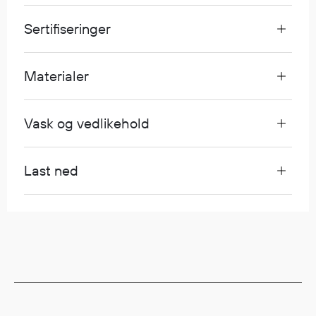
Egenskaper
Sertifiseringer
Ull
Flammehemmende
Synlighet
Materialer
Multinorm
Stretch
Vask og vedlikehold
Vanntett
Isolerende
Flyt
Last ned
Fottøy
Vernesko
Fottøy uten vern
Innleggssåler
Tilbehør