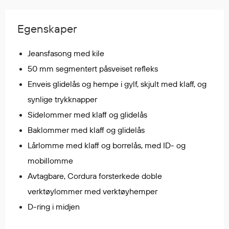
Regnfrakker
Bukser
Egenskaper
Selebukser
Tilbehør
Jeansfasong med kile
50 mm segmentert påsveiset refleks
Enveis glidelås og hempe i gylf, skjult med klaff, og
Flyt- og redningsprodukter
synlige trykknapper
Flytevester
Sidelommer med klaff og glidelås
Oppblåsbare vester
Baklommer med klaff og glidelås
Redningsvester
Hybridvester
Lårlomme med klaff og borrelås, med ID- og
Flytejakker
mobillomme
Flytebukser
Avtagbare, Cordura forsterkede doble
Flytedrakter
verktøylommer med verktøyhemper
Tilbehør og reservedeler
D-ring i midjen