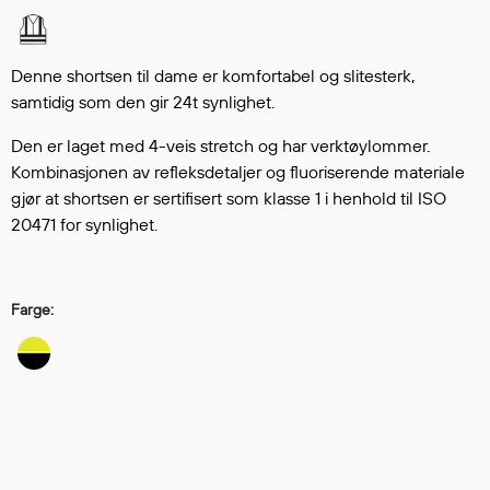
Hodevern
Førstehjelp
Hørselvern
Denne shortsen til dame er komfortabel og slitesterk,
Øye- og ansiktsvern
samtidig som den gir 24t synlighet.
Åndedrettsvern
Den er laget med 4-veis stretch og har verktøylommer.
Fallsikring
Kombinasjonen av refleksdetaljer og fluoriserende materiale
Korttidsdresser
gjør at shortsen er sertifisert som klasse 1 i henhold til ISO
Hansker
20471 for synlighet.
Sko
Hodelykter
Gassmålere
Farge:
Regnklær
Regnjakker
Anorakker
Forkle