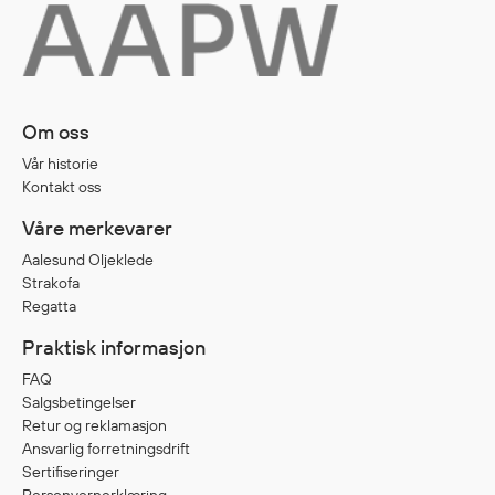
Diverse
Hode- og lommelykter
Sekker og bagger
Om oss
Hygiene
Vår historie
Mygg- og flåttmiddel
Kontakt oss
Våre merkevarer
Aalesund Oljeklede
Strakofa
Regatta
Praktisk informasjon
FAQ
Salgsbetingelser
Retur og reklamasjon
Ansvarlig forretningsdrift
Sertifiseringer