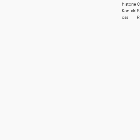
historie
O
Kontakt
S
oss
R