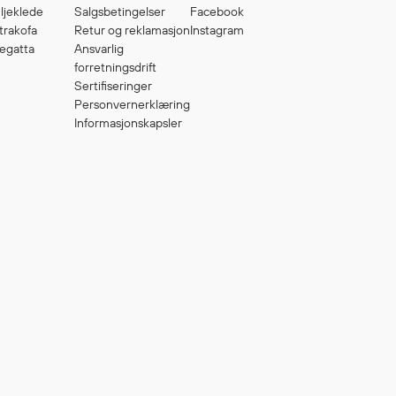
ljeklede
Salgsbetingelser
Facebook
trakofa
Retur og reklamasjon
Instagram
egatta
Ansvarlig
forretningsdrift
Sertifiseringer
Personvernerklæring
Informasjonskapsler