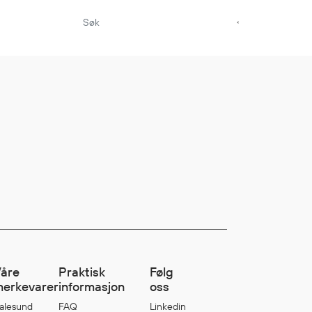
Aktuelt
Sikkerhet for dere
som jobber på sjøen
Møt oss på Nor-
Fishing 2026
Utvider Multi Shield
med T-skjorter og
trøyer
Se flere saker
åre
Praktisk
Følg
erkevarer
informasjon
oss
alesund
FAQ
Linkedin