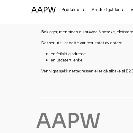
Produkter
Produktguider
V
Beklager, men siden du prøvde å besøke, eksisterer
Egenskaper
Det ser ut til at dette var resultatet av enten:
Multinorm
Synlighet
en feilaktig adresse
Vanntett
en utdatert lenke
Alle produkter
Flyt
Vennligst sjekk nettadressen eller gå tilbake til
B2C
Stretch
Arbeidsklær
Hodeplagg
Jakker
Anorakker
Frakker
Mellomlag
T-skjorter og gensere