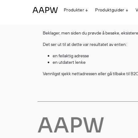
Produkter
Produktguider
V
Beklager, men siden du prøvde å besøke, eksisterer
Egenskaper
Det ser ut til at dette var resultatet av enten:
Multinorm
Synlighet
en feilaktig adresse
Vanntett
en utdatert lenke
Alle produkter
Flyt
Vennligst sjekk nettadressen eller gå tilbake til
B2C
Stretch
Arbeidsklær
Hodeplagg
Jakker
Anorakker
Frakker
Mellomlag
T-skjorter og gensere