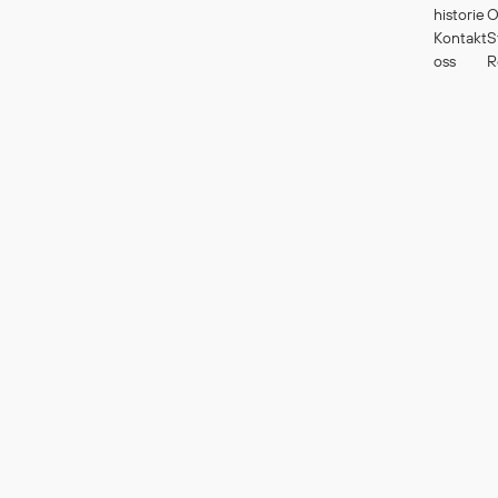
historie
O
Kontakt
S
oss
R