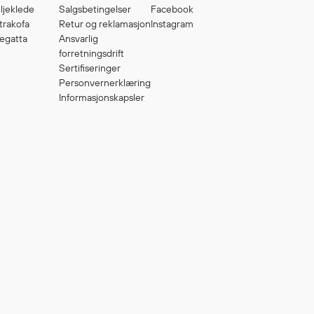
ljeklede
Salgsbetingelser
Facebook
trakofa
Retur og reklamasjon
Instagram
egatta
Ansvarlig
forretningsdrift
Sertifiseringer
Personvernerklæring
Informasjonskapsler