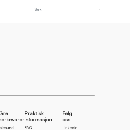
Aktuelt
Sikkerhet for dere
som jobber på sjøen
Møt oss på Nor-
Fishing 2026
Utvider Multi Shield
med T-skjorter og
trøyer
Se flere saker
åre
Praktisk
Følg
erkevarer
informasjon
oss
alesund
FAQ
Linkedin