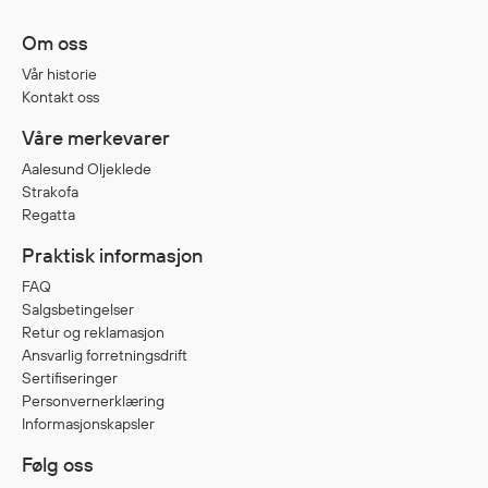
Jakker
med T
Om oss
Anorakker
skjorte
Vår historie
Frakker
og trø
Kontakt oss
Mellomlag
Se fler
Våre merkevarer
T-skjorter og gensere
saker
Vester
Aalesund Oljeklede
Strakofa
Bukser
Regatta
Selebukser
Praktisk informasjon
Kjeledresser
Shortser
FAQ
Salgsbetingelser
Ull
Retur og reklamasjon
Ryggsekker
Ansvarlig forretningsdrift
Tilbehør
Sertifiseringer
Personvernerklæring
Informasjonskapsler
Verneutstyr
Følg oss