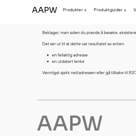
Produkter
Produktguider
V
Beklager, men siden du prøvde å besøke, eksisterer
Egenskaper
Det ser ut til at dette var resultatet av enten:
Multinorm
Synlighet
en feilaktig adresse
Vanntett
en utdatert lenke
Alle produkter
Flyt
Vennligst sjekk nettadressen eller gå tilbake til
B2C
Stretch
Arbeidsklær
Hodeplagg
Jakker
Anorakker
Frakker
Mellomlag
T-skjorter og gensere