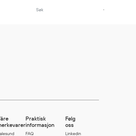
Aktuelt
Sikkerhet for dere
som jobber på sjøen
Møt oss på Nor-
Fishing 2026
Utvider Multi Shield
med T-skjorter og
trøyer
Se flere saker
åre
Praktisk
Følg
erkevarer
informasjon
oss
alesund
FAQ
Linkedin