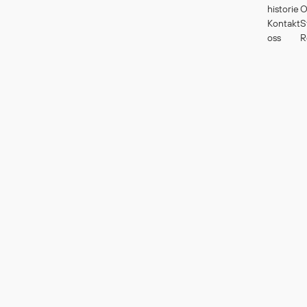
historie
O
Kontakt
S
oss
R