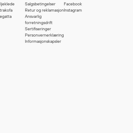
ljeklede
Salgsbetingelser
Facebook
trakofa
Retur og reklamasjon
Instagram
egatta
Ansvarlig
forretningsdrift
Sertifiseringer
Personvernerklæring
Informasjonskapsler