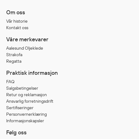
Jakker
med T
Om oss
Anorakker
skjorte
Vår historie
Frakker
og trø
Kontakt oss
Mellomlag
Se fler
Våre merkevarer
T-skjorter og gensere
saker
Vester
Aalesund Oljeklede
Strakofa
Bukser
Regatta
Selebukser
Praktisk informasjon
Kjeledresser
Shortser
FAQ
Salgsbetingelser
Ull
Retur og reklamasjon
Ryggsekker
Ansvarlig forretningsdrift
Tilbehør
Sertifiseringer
Personvernerklæring
Informasjonskapsler
Verneutstyr
Følg oss