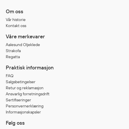
Jakker
med T
Om oss
Anorakker
skjorte
Vår historie
Frakker
og trø
Kontakt oss
Mellomlag
Se fler
Våre merkevarer
T-skjorter og gensere
saker
Vester
Aalesund Oljeklede
Strakofa
Bukser
Regatta
Selebukser
Praktisk informasjon
Kjeledresser
Shortser
FAQ
Salgsbetingelser
Ull
Retur og reklamasjon
Ryggsekker
Ansvarlig forretningsdrift
Tilbehør
Sertifiseringer
Personvernerklæring
Informasjonskapsler
Verneutstyr
Følg oss