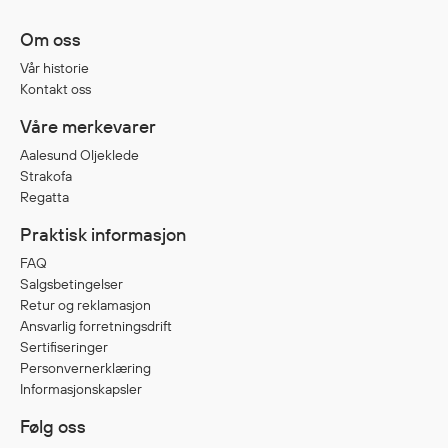
Jakker
med T
Om oss
Anorakker
skjorte
Vår historie
Frakker
og trø
Kontakt oss
Mellomlag
Se fler
Våre merkevarer
T-skjorter og gensere
saker
Vester
Aalesund Oljeklede
Strakofa
Bukser
Regatta
Selebukser
Praktisk informasjon
Kjeledresser
Shortser
FAQ
Salgsbetingelser
Ull
Retur og reklamasjon
Ryggsekker
Ansvarlig forretningsdrift
Tilbehør
Sertifiseringer
Personvernerklæring
Informasjonskapsler
Verneutstyr
Følg oss