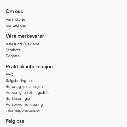
Jakker
med T
Om oss
Anorakker
skjorte
Vår historie
Frakker
og trø
Kontakt oss
Mellomlag
Se fler
Våre merkevarer
T-skjorter og gensere
saker
Vester
Aalesund Oljeklede
Strakofa
Bukser
Regatta
Selebukser
Praktisk informasjon
Kjeledresser
Shortser
FAQ
Salgsbetingelser
Ull
Retur og reklamasjon
Ryggsekker
Ansvarlig forretningsdrift
Tilbehør
Sertifiseringer
Personvernerklæring
Informasjonskapsler
Verneutstyr
Følg oss