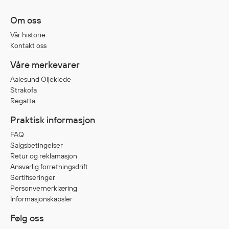
Jakker
med T
Om oss
Anorakker
skjorte
Vår historie
Frakker
og trø
Kontakt oss
Mellomlag
Se fler
Våre merkevarer
T-skjorter og gensere
saker
Vester
Aalesund Oljeklede
Strakofa
Bukser
Regatta
Selebukser
Praktisk informasjon
Kjeledresser
Shortser
FAQ
Salgsbetingelser
Ull
Retur og reklamasjon
Ryggsekker
Ansvarlig forretningsdrift
Tilbehør
Sertifiseringer
Personvernerklæring
Informasjonskapsler
Verneutstyr
Følg oss