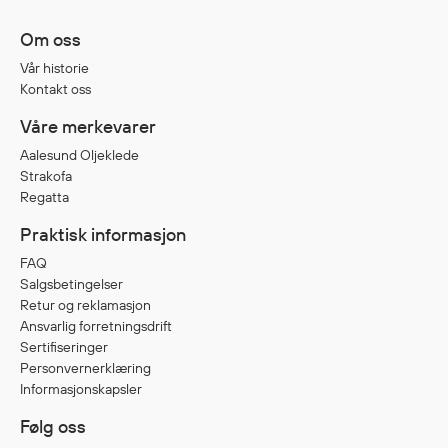
Jakker
med T
Om oss
Anorakker
skjorte
Vår historie
Frakker
og trø
Kontakt oss
Mellomlag
Se fler
Våre merkevarer
T-skjorter og gensere
saker
Vester
Aalesund Oljeklede
Strakofa
Bukser
Regatta
Selebukser
Praktisk informasjon
Kjeledresser
Shortser
FAQ
Salgsbetingelser
Ull
Retur og reklamasjon
Ryggsekker
Ansvarlig forretningsdrift
Tilbehør
Sertifiseringer
Personvernerklæring
Informasjonskapsler
Verneutstyr
Følg oss