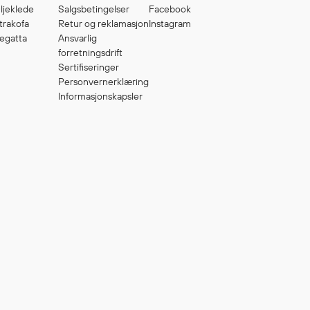
ljeklede
Salgsbetingelser
Facebook
trakofa
Retur og reklamasjon
Instagram
egatta
Ansvarlig
forretningsdrift
Sertifiseringer
Personvernerklæring
Informasjonskapsler