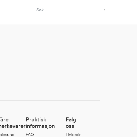
Aktuelt
Sikkerhet for dere
som jobber på sjøen
Møt oss på Nor-
Fishing 2026
Utvider Multi Shield
med T-skjorter og
trøyer
Se flere saker
åre
Praktisk
Følg
erkevarer
informasjon
oss
alesund
FAQ
Linkedin