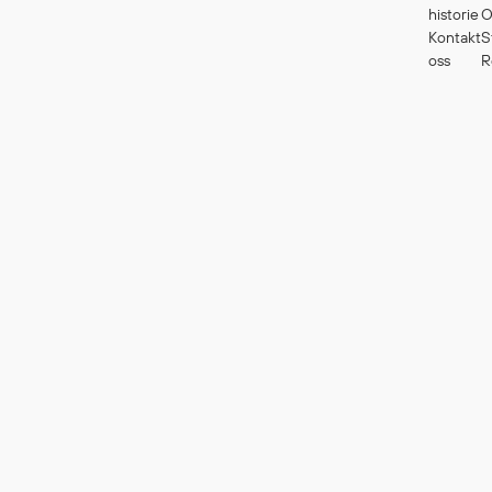
historie
O
Kontakt
S
oss
R