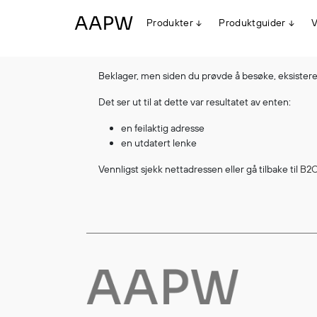
Produkter
Produktguider
V
Beklager, men siden du prøvde å besøke, eksisterer
Egenskaper
Det ser ut til at dette var resultatet av enten:
Multinorm
Synlighet
en feilaktig adresse
Vanntett
en utdatert lenke
Alle produkter
Flyt
Vennligst sjekk nettadressen eller gå tilbake til
B2C
Stretch
Arbeidsklær
Hodeplagg
Jakker
Anorakker
Frakker
Mellomlag
T-skjorter og gensere