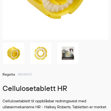
Jakker
med T
Anorakker
skjorte
Frakker
og trø
Mellomlag
Se fler
T-skjorter og gensere
saker
Vester
Bukser
Selebukser
Kjeledresser
Shortser
Ull
Regatta
4804403
Ryggsekker
Tilbehør
Cellulosetablett HR
Cellulosetablett til oppblåsbar redningsvest med
Verneutstyr
utløsermekanisme HR - Halkey Roberts. Tabletten er merket