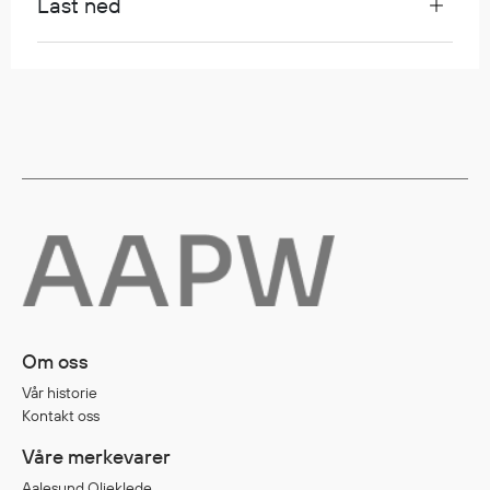
Last ned
Regnfrakker
Bukser
Selebukser
Tilbehør
Flyt- og redningsprodukter
Flytevester
Oppblåsbare vester
Redningsvester
Hybridvester
Flytejakker
Om oss
Flytebukser
Vår historie
Flytedrakter
Kontakt oss
Tilbehør og reservedeler
Våre merkevarer
Aalesund Oljeklede