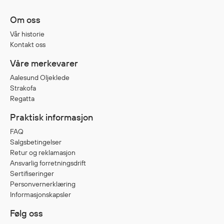
Jakker
med T
Om oss
Anorakker
skjorte
Vår historie
Frakker
og trø
Kontakt oss
Mellomlag
Se fler
Våre merkevarer
T-skjorter og gensere
saker
Vester
Aalesund Oljeklede
Strakofa
Bukser
Regatta
Selebukser
Praktisk informasjon
Kjeledresser
Shortser
FAQ
Salgsbetingelser
Ull
Retur og reklamasjon
Ryggsekker
Ansvarlig forretningsdrift
Tilbehør
Sertifiseringer
Personvernerklæring
Informasjonskapsler
Verneutstyr
Følg oss