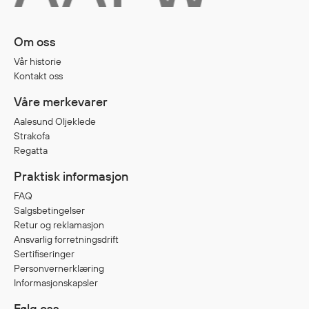
Egenskaper
Ull
Om oss
Flammehemmende
Vår historie
Synlighet
Kontakt oss
Multinorm
Våre merkevarer
Stretch
Aalesund Oljeklede
Vanntett
Strakofa
Isolerende
Regatta
Flyt
Praktisk informasjon
FAQ
Salgsbetingelser
Fottøy
Retur og reklamasjon
Vernesko
Ansvarlig forretningsdrift
Sertifiseringer
Fottøy uten vern
Personvernerklæring
Innleggssåler
Informasjonskapsler
Tilbehør
Følg oss