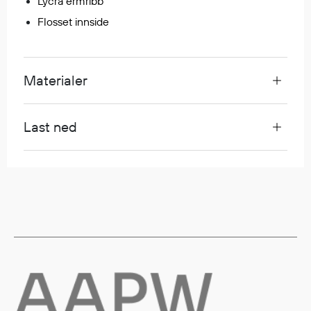
Lycra ermribb
Regnfrakker
Flosset innside
Bukser
Selebukser
Tilbehør
Materialer
Flyt- og redningsprodukter
Last ned
Flytevester
Oppblåsbare vester
Redningsvester
Hybridvester
Flytejakker
Flytebukser
Flytedrakter
Tilbehør og reservedeler