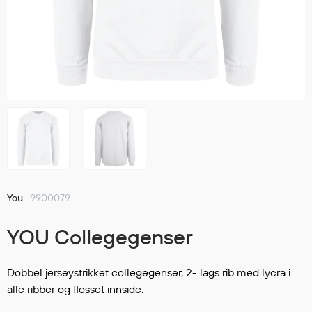
Jakker
med T
Anorakker
skjorte
Frakker
og trø
Mellomlag
Se fler
T-skjorter og gensere
saker
Vester
Bukser
Selebukser
Kjeledresser
Shortser
You
9900079
Ull
Ryggsekker
YOU Collegegenser
Tilbehør
Dobbel jerseystrikket collegegenser, 2- lags rib med lycra i
alle ribber og flosset innside.
Verneutstyr