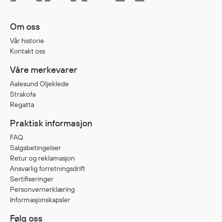
Om oss
Diverse
Vår historie
Hode- og lommelykter
Kontakt oss
Sekker og bagger
Våre merkevarer
Hygiene
Mygg- og flåttmiddel
Aalesund Oljeklede
Strakofa
Regatta
Praktisk informasjon
FAQ
Salgsbetingelser
Retur og reklamasjon
Ansvarlig forretningsdrift
Sertifiseringer
Personvernerklæring
Informasjonskapsler
Følg oss