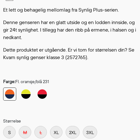
Hodevern
Førstehjelp
Et lett og behagelig mellomlag fra Synlig Plus-serien.
Hørselvern
Denne genseren har en glatt utside og en lodden innside, og
Øye- og ansiktsvern
gir 24t synlighet. I tillegg har den ribb på ermene, i halsen og i
Åndedrettsvern
nedkant.
Fallsikring
Dette produktet er utgående. Er vi tom for størrelsen din? Se
Korttidsdresser
Kvam synlig genser klasse 3 (2572765).
Hansker
Sko
Hodelykter
Farge:
Fl. oransje/blå 231
Gassmålere
Regnklær
Regnjakker
Størrelse
Anorakker
S
M
L
XL
2XL
3XL
Forkle