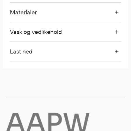
Egenskaper
Materialer
Ull
Flammehemmende
Synlighet
Vask og vedlikehold
Multinorm
Stretch
Last ned
Vanntett
Isolerende
Flyt
Fottøy
Vernesko
Fottøy uten vern
Innleggssåler
Tilbehør