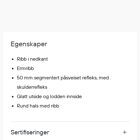
Regnfrakker
Bukser
Selebukser
Tilbehør
Egenskaper
Flyt- og redningsprodukter
Ribb i nedkant
Flytevester
Ermribb
Oppblåsbare vester
50 mm segmentert påsveiset refleks, med
Redningsvester
skulderrefleks
Hybridvester
Glatt utside og lodden innside
Flytejakker
Flytebukser
Rund hals med ribb
Flytedrakter
Tilbehør og reservedeler
Sertifiseringer