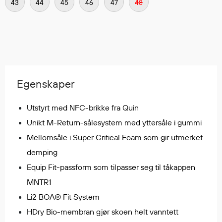
43
44
45
46
47
48
Regnfrakker
Bukser
Selebukser
Tilbehør
Egenskaper
Flyt- og redningsprodukter
Flytevester
Utstyrt med NFC-brikke fra Quin
Oppblåsbare vester
Unikt M-Return-sålesystem med yttersåle i gummi
Redningsvester
Mellomsåle i Super Critical Foam som gir utmerket
Hybridvester
demping
Flytejakker
Flytebukser
Equip Fit-passform som tilpasser seg til tåkappen
Flytedrakter
MNTR1
Tilbehør og reservedeler
Li2 BOA® Fit System
HDry Bio-membran gjør skoen helt vanntett