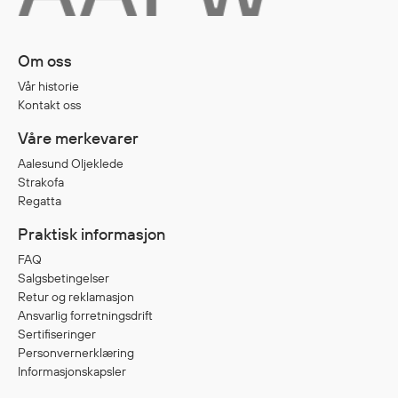
Diverse
Om oss
Hode- og lommelykter
Vår historie
Sekker og bagger
Kontakt oss
Hygiene
Våre merkevarer
Mygg- og flåttmiddel
Aalesund Oljeklede
Strakofa
Regatta
Praktisk informasjon
FAQ
Salgsbetingelser
Retur og reklamasjon
Ansvarlig forretningsdrift
Sertifiseringer
Personvernerklæring
Informasjonskapsler