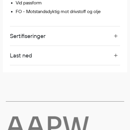
Vid passform
Egenskaper
FO - Motstandsdyktig mot drivstoff og olje
Ull
Flammehemmende
Synlighet
Sertifiseringer
Multinorm
Stretch
Vanntett
Last ned
Isolerende
Flyt
Fottøy
Vernesko
Fottøy uten vern
Innleggssåler
Tilbehør