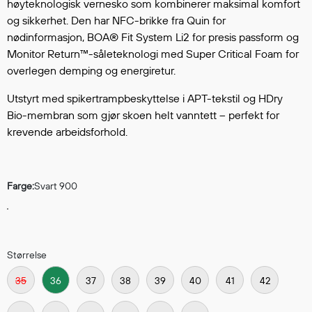
Hodevern
høyteknologisk vernesko som kombinerer maksimal komfort
og sikkerhet. Den har NFC-brikke fra Quin for
Førstehjelp
nødinformasjon, BOA® Fit System Li2 for presis passform og
Hørselvern
Monitor Return™-såleteknologi med Super Critical Foam for
Øye- og ansiktsvern
overlegen demping og energiretur.
Åndedrettsvern
Fallsikring
Utstyrt med spikertrampbeskyttelse i APT-tekstil og HDry
Bio-membran som gjør skoen helt vanntett – perfekt for
Korttidsdresser
krevende arbeidsforhold.
Hansker
Sko
Hodelykter
Farge:
Svart 900
Gassmålere
Regnklær
Størrelse
Regnjakker
35
36
37
38
39
40
41
42
Anorakker
Forkle