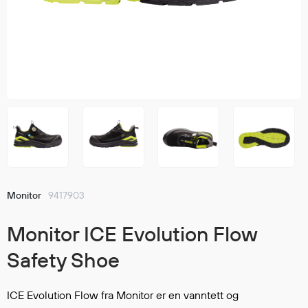
Jakker
med T
Anorakker
skjorte
Frakker
og trø
Mellomlag
Se fler
T-skjorter og gensere
saker
Vester
Bukser
Selebukser
Kjeledresser
Shortser
Monitor
9417903
Ull
Ryggsekker
Monitor ICE Evolution Flow
Tilbehør
Safety Shoe
Verneutstyr
ICE Evolution Flow fra Monitor er en vanntett og