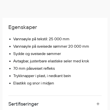
Regnfrakker
Bukser
Selebukser
Tilbehør
Egenskaper
Vannsøyle på tekstil: 25 000 mm
Flyt- og redningsprodukter
Vannsøyle på sveisede sømmer 20 000 mm
Flytevester
Sydde og sveisede sømmer
Oppblåsbare vester
Avtagbar, justerbare elastiske seler med krok
Redningsvester
70 mm påsveiset refleks
Hybridvester
Trykknapper i plast, i nedkant bein
Flytejakker
Flytebukser
Elastikk og snor i midjen
Flytedrakter
Tilbehør og reservedeler
Sertifiseringer