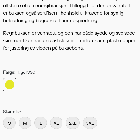
Hodevern
offshore eller i energibransjen. I tillegg til at den er vanntett,
Førstehjelp
er buksen også sertifisert i henhold til kravene for synlig
Hørselvern
bekledning og begrenset flammespredning.
Øye- og ansiktsvern
Regnbuksen er vanntett, og den har både sydde og sveisede
Åndedrettsvern
sømmer. Den har en elastisk snor i midjen, samt plastknapper
Fallsikring
for justering av vidden på buksebena.
Korttidsdresser
Hansker
Sko
Farge:
Fl. gul 330
Hodelykter
Gassmålere
Regnklær
Størrelse
Regnjakker
S
M
L
XL
2XL
3XL
Anorakker
Forkle