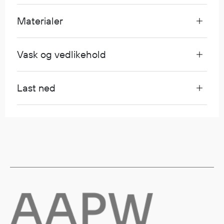
Egenskaper
Materialer
Ull
Flammehemmende
Synlighet
Vask og vedlikehold
Multinorm
Stretch
Last ned
Vanntett
Isolerende
Flyt
Fottøy
Vernesko
Fottøy uten vern
Innleggssåler
Tilbehør