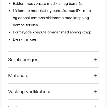
Baklommer, venstre med klaff og borrelås
Egenskaper
Lårlomme med klaff og borrelås, med ID-, mobil-
Ull
og dobbel tommestokklomme med knapp og
Flammehemmende
Synlighet
hempe for kniv
Multinorm
Formsydde kneputelommer, med åpning i topp
Stretch
D-ring i midjen
Vanntett
Isolerende
Flyt
Sertifiseringer
Materialer
Fottøy
Vernesko
Fottøy uten vern
Vask og vedlikehold
Innleggssåler
Tilbehør