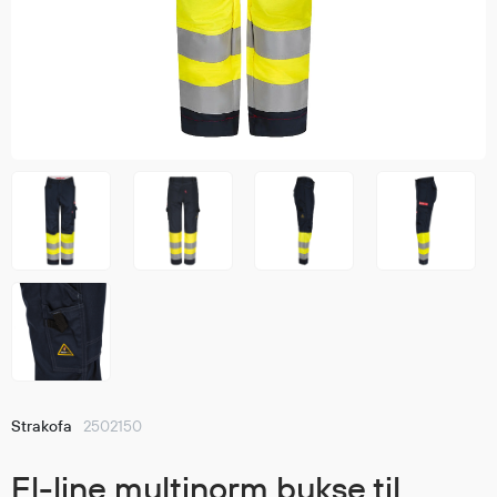
Jakker
med T
Anorakker
skjorte
Frakker
og trø
Mellomlag
Se fler
T-skjorter og gensere
saker
Vester
Bukser
Selebukser
Kjeledresser
Shortser
Ull
Ryggsekker
Tilbehør
Strakofa
2502150
Verneutstyr
El-line multinorm bukse til