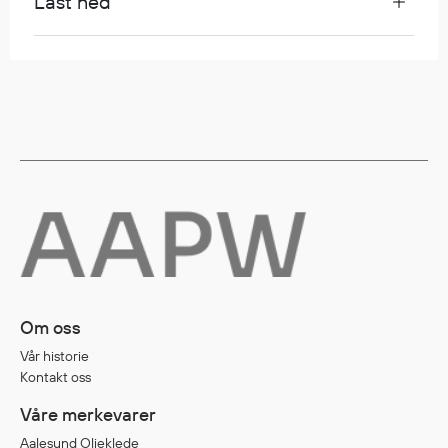
Last ned
Diverse
Hode- og lommelykter
Sekker og bagger
Hygiene
Mygg- og flåttmiddel
Om oss
Vår historie
Kontakt oss
Våre merkevarer
Aalesund Oljeklede