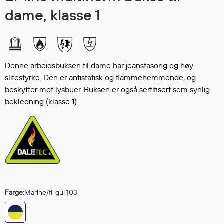
Hodevern
dame, klasse 1
Førstehjelp
Hørselvern
Øye- og ansiktsvern
Åndedrettsvern
Denne arbeidsbuksen til dame har jeansfasong og høy
Fallsikring
slitestyrke. Den er antistatisk og flammehemmende, og
Korttidsdresser
beskytter mot lysbuer. Buksen er også sertifisert som synlig
Hansker
bekledning (klasse 1).
Sko
Hodelykter
Gassmålere
Regnklær
Regnjakker
Farge:
Marine/fl. gul 103
Anorakker
Forkle