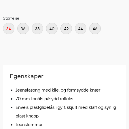
Regnfrakker
Bukser
Størrelse
Selebukser
Tilbehør
34
36
38
40
42
44
46
Flyt- og redningsprodukter
Flytevester
Oppblåsbare vester
Redningsvester
Egenskaper
Hybridvester
Flytejakker
Jeansfasong med kile, og formsydde knær
Flytebukser
70 mm tonåls påsydd refleks
Flytedrakter
Enveis plastglidelås i gylf, skjult med klaff og synlig
Tilbehør og reservedeler
plast knapp
Jeanslommer