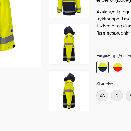
er derfor godt e
Fortsett å handle
GÅ TI
Aksla synlig reg
trykknapper i meta
Jakken er også ser
flammespredning
Farge:
Fl. gul/marin
Størrelse
XS
S