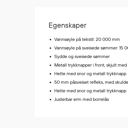
Korttidsdresser
Hansker
Sko
Egenskaper
Hodelykter
Gassmålere
Vannsøyle på tekstil: 20 000 mm
Vannsøyle på sveisede sømmer: 15
Sydde og sveisede sømmer
Regnklær
Metall trykknapper i front, skjult med
Regnjakker
Hette med snor og metall trykknapp
Anorakker
50 mm påsveiset refleks, med skulde
Forkle
Hette med snor og metall trykknapp
Regnfrakker
Justerbar erm med borrelås
Bukser
Selebukser
Tilbehør