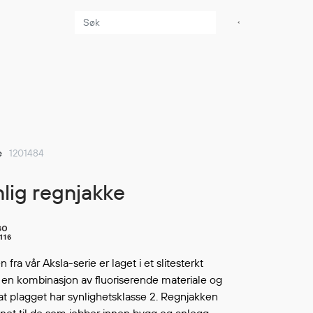
Aktuelt
Sikkerhet for dere
som jobber på sjøen
Møt oss på Nor-
e
1201484
Fishing 2026
Utvider Multi Shield
ynlig regnjakke
med T-skjorter og
trøyer
Se flere saker
fra vår Aksla-serie er laget i et slitesterkt
r en kombinasjon av fluoriserende materiale og
at plagget har synlighetsklasse 2. Regnjakken