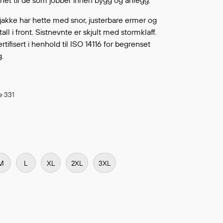
gnet til de som jobber innen bygg og anlegg.
Fortsett å handle
L ØNSKELISTEN
njakke har hette med snor, justerbare ermer og
ll i front. Sistnevnte er skjult med stormklaff.
tifisert i henhold til ISO 14116 for begrenset
.
e 331
M
L
XL
2XL
3XL