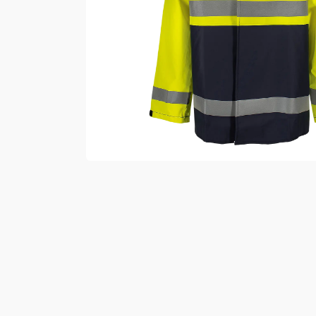
Vester
Bukser
Selebukser
Kjeledresser
Shortser
Ull
Ryggsekker
Tilbehør
Verneutstyr
Hodevern
Førstehjelp
Hørselvern
Øye- og ansiktsvern
Åndedrettsvern
Fallsikring