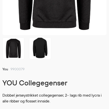
Jakker
med T
Anorakker
skjorte
Frakker
og trø
Mellomlag
Se fler
T-skjorter og gensere
saker
Vester
Bukser
Selebukser
Kjeledresser
Shortser
You
9900079
Ull
Ryggsekker
YOU Collegegenser
Tilbehør
Dobbel jerseystrikket collegegenser, 2- lags rib med lycra i
alle ribber og flosset innside.
Verneutstyr