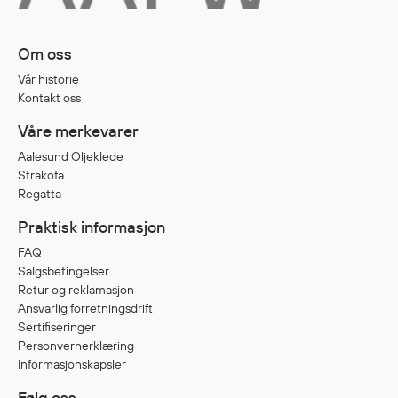
Egenskaper
Ull
Om oss
Flammehemmende
Vår historie
Synlighet
Kontakt oss
Multinorm
Våre merkevarer
Stretch
Aalesund Oljeklede
Vanntett
Strakofa
Isolerende
Regatta
Flyt
Praktisk informasjon
FAQ
Salgsbetingelser
Fottøy
Retur og reklamasjon
Vernesko
Ansvarlig forretningsdrift
Sertifiseringer
Fottøy uten vern
Personvernerklæring
Innleggssåler
Informasjonskapsler
Tilbehør
Følg oss