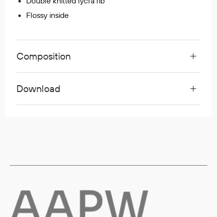
Double knitted lycra rib
Regnfrakker
Flossy inside
Bukser
Selebukser
Tilbehør
Composition
Flyt- og redningsprodukter
Download
Life jackets
Oppblåsbare vester
Redningsvester
Hybridvester
Flytejakker
Flytebukser
Flytedrakter
Tilbehør og reservedeler