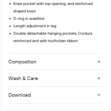
Knee pocket with top opening, and reinforced
Egenskaper
shaped knee
Ull
D-ring in waistline
Flammehemmende
Synlighet
Length adjustment in leg
Multinorm
Double detachable hanging pockets, Cordura
Stretch
reinforced and with toolholder ribbon
Vanntett
Isolerende
Flyt
Composition
Wash & Care
Fottøy
Vernesko
Fottøy uten vern
Download
Innleggssåler
Tilbehør