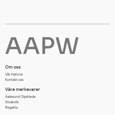
Diverse
Hode- og lommelykter
Sekker og bagger
Hygiene
Mygg- og flåttmiddel
Om oss
Vår historie
Kontakt oss
Våre merkevarer
Aalesund Oljeklede
Strakofa
Regatta