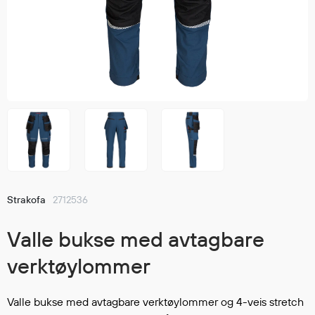
Jakker
med T
Anorakker
skjorte
Frakker
og trø
Mellomlag
Se fler
T-skjorter og gensere
saker
Vester
Bukser
Selebukser
Kjeledresser
Shortser
Strakofa
2712536
Ull
Ryggsekker
Valle bukse med avtagbare
Tilbehør
verktøylommer
Verneutstyr
Valle bukse med avtagbare verktøylommer og 4-veis stretch