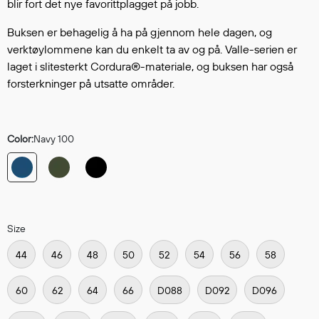
Hodevern
blir fort det nye favorittplagget på jobb.
Førstehjelp
Buksen er behagelig å ha på gjennom hele dagen, og
Hørselvern
verktøylommene kan du enkelt ta av og på. Valle-serien er
Øye- og ansiktsvern
laget i slitesterkt Cordura®-materiale, og buksen har også
Åndedrettsvern
forsterkninger på utsatte områder.
Fallsikring
Korttidsdresser
Hansker
Color:
Navy 100
Sko
Hodelykter
Gassmålere
Size
Regnklær
44
46
48
50
52
54
56
58
Regnjakker
Anorakker
60
62
64
66
D088
D092
D096
Forkle