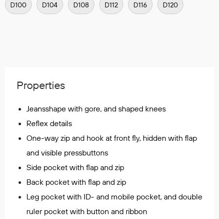
D100
D104
D108
D112
D116
D120
Regnfrakker
Bukser
Selebukser
Tilbehør
Properties
Flyt- og redningsprodukter
Life jackets
Jeansshape with gore, and shaped knees
Oppblåsbare vester
Reflex details
Redningsvester
One-way zip and hook at front fly, hidden with flap
Hybridvester
Flytejakker
and visible pressbuttons
Flytebukser
Side pocket with flap and zip
Flytedrakter
Back pocket with flap and zip
Tilbehør og reservedeler
Leg pocket with ID- and mobile pocket, and double
ruler pocket with button and ribbon