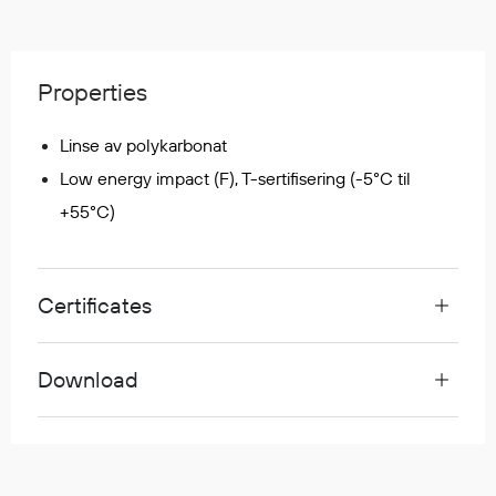
Regnfrakker
Bukser
Selebukser
Properties
Tilbehør
Linse av polykarbonat
Low energy impact (F), T-sertifisering (-5°C til
Flyt- og redningsprodukter
+55°C)
Life jackets
Oppblåsbare vester
Redningsvester
Certificates
Hybridvester
Flytejakker
Flytebukser
Download
Flytedrakter
Tilbehør og reservedeler