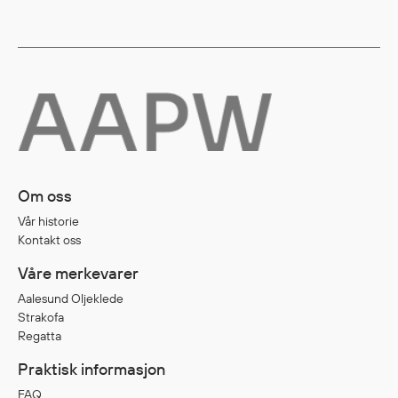
Egenskaper
Ull
Flammehemmende
Synlighet
Multinorm
Stretch
Vanntett
Isolerende
Om oss
Flyt
Vår historie
Kontakt oss
Våre merkevarer
Fottøy
Aalesund Oljeklede
Vernesko
Strakofa
Fottøy uten vern
Regatta
Innleggssåler
Praktisk informasjon
Tilbehør
FAQ