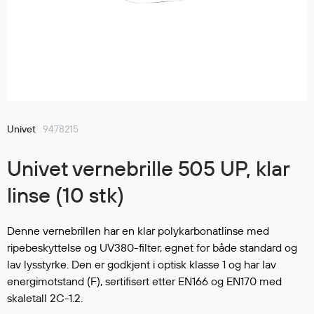
Jakker
med T
Anorakker
skjorte
Frakker
og trø
Mellomlag
Se fler
T-skjorter og gensere
saker
Vester
Bukser
Univet
9478215
Selebukser
Univet vernebrille 505 UP, klar
Kjeledresser
Shortser
linse (10 stk)
Ull
Ryggsekker
Denne vernebrillen har en klar polykarbonatlinse med
Tilbehør
ripebeskyttelse og UV380-filter, egnet for både standard og
lav lysstyrke. Den er godkjent i optisk klasse 1 og har lav
energimotstand (F), sertifisert etter EN166 og EN170 med
Verneutstyr
skaletall 2C-1.2.