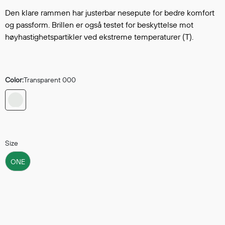
Hodevern
Den klare rammen har justerbar nesepute for bedre komfort
Førstehjelp
og passform. Brillen er også testet for beskyttelse mot
Hørselvern
høyhastighetspartikler ved ekstreme temperaturer (T).
Øye- og ansiktsvern
Åndedrettsvern
Fallsikring
Color:
Transparent 000
Korttidsdresser
Hansker
Sko
Hodelykter
Gassmålere
Size
ONE
Regnklær
Regnjakker
Anorakker
Forkle