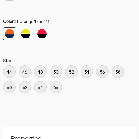
Hodevern
Førstehjelp
Hørselvern
Color:
Fl. orange/blue 231
Øye- og ansiktsvern
Åndedrettsvern
Fallsikring
Korttidsdresser
Hansker
Size
Sko
44
46
48
50
52
54
56
58
Hodelykter
Gassmålere
60
62
64
66
Regnklær
Regnjakker
Anorakker
Forkle
Properties