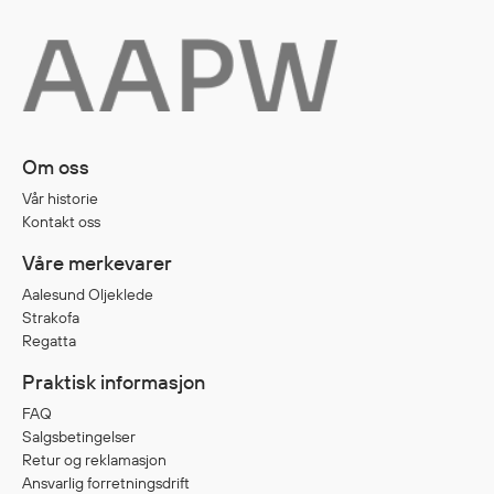
Diverse
Hode- og lommelykter
Sekker og bagger
Hygiene
Om oss
Mygg- og flåttmiddel
Vår historie
Kontakt oss
Våre merkevarer
Aalesund Oljeklede
Strakofa
Regatta
Praktisk informasjon
FAQ
Salgsbetingelser
Retur og reklamasjon
Ansvarlig forretningsdrift