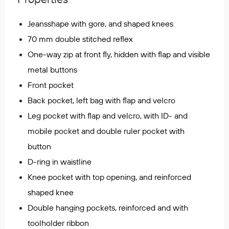
Regnfrakker
Bukser
Jeansshape with gore, and shaped knees
Selebukser
70 mm double stitched reflex
Tilbehør
One-way zip at front fly, hidden with flap and visible
metal buttons
Front pocket
Flyt- og redningsprodukter
Back pocket, left bag with flap and velcro
Life jackets
Leg pocket with flap and velcro, with ID- and
Oppblåsbare vester
Redningsvester
mobile pocket and double ruler pocket with
Hybridvester
button
Flytejakker
D-ring in waistline
Flytebukser
Knee pocket with top opening, and reinforced
Flytedrakter
shaped knee
Tilbehør og reservedeler
Double hanging pockets, reinforced and with
toolholder ribbon