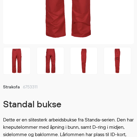
Jakker
med T
Anorakker
skjorte
Frakker
og trø
Mellomlag
Se fler
T-skjorter og gensere
saker
Vester
Bukser
Selebukser
Kjeledresser
Shortser
Strakofa
6753311
Ull
Ryggsekker
Standal bukse
Tilbehør
Dette er en slitesterk arbeidsbukse fra Standa-serien. Den har
kneputelommer med åpning i bunn, samt D-ring i midjen,
Verneutstyr
sidelomme og baklomme. Lårlommen har plass til ID-kort,