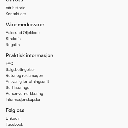
Vår historie
Kontakt oss
Diverse
Våre merkevarer
Hode- og lommelykter
Sekker og bagger
Aalesund Oljeklede
Strakofa
Hygiene
Regatta
Mygg- og flåttmiddel
Praktisk informasjon
FAQ
Salgsbetingelser
Retur og reklamasjon
Ansvarlig forretningsdrift
Sertifiseringer
Personvernerklæring
Informasjonskapsler
Følg oss
Linkedin
Facebook