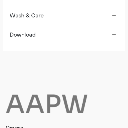
Egenskaper
Ull
Wash & Care
Flammehemmende
Synlighet
Download
Multinorm
Stretch
Vanntett
Isolerende
Flyt
Fottøy
Vernesko
Fottøy uten vern
Innleggssåler
Tilbehør
Om oss