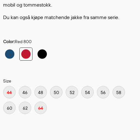
Hodevern
mobil og tommestokk.
Førstehjelp
Du kan også kjøpe matchende jakke fra samme serie.
Hørselvern
Øye- og ansiktsvern
Åndedrettsvern
Color:
Red 800
Fallsikring
Korttidsdresser
Hansker
Sko
Hodelykter
Size
Gassmålere
44
46
48
50
52
54
56
58
60
62
64
Regnklær
Regnjakker
Anorakker
Forkle