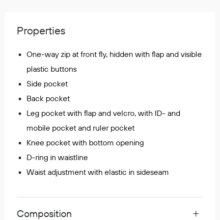
Regnfrakker
Bukser
Properties
Selebukser
Tilbehør
One-way zip at front fly, hidden with flap and visible
plastic buttons
Side pocket
Flyt- og redningsprodukter
Back pocket
Life jackets
Oppblåsbare vester
Leg pocket with flap and velcro, with ID- and
Redningsvester
mobile pocket and ruler pocket
Hybridvester
Knee pocket with bottom opening
Flytejakker
D-ring in waistline
Flytebukser
Waist adjustment with elastic in sideseam
Flytedrakter
Tilbehør og reservedeler
Composition