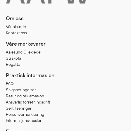
Egenskaper
Ull
Om oss
Flammehemmende
Vår historie
Synlighet
Kontakt oss
Multinorm
Våre merkevarer
Stretch
Aalesund Oljeklede
Vanntett
Strakofa
Isolerende
Regatta
Flyt
Praktisk informasjon
FAQ
Salgsbetingelser
Fottøy
Retur og reklamasjon
Vernesko
Ansvarlig forretningsdrift
Sertifiseringer
Fottøy uten vern
Personvernerklæring
Innleggssåler
Informasjonskapsler
Tilbehør