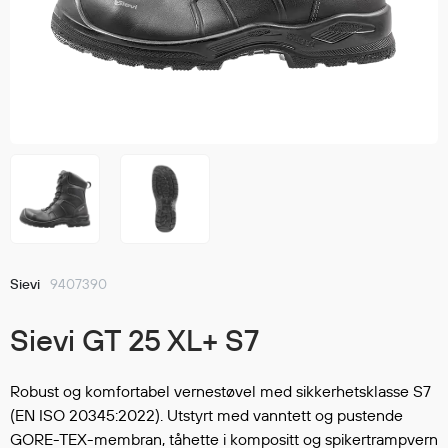
Jakker
med T
Anorakker
skjorte
Frakker
og trø
Mellomlag
Se fler
T-skjorter og gensere
saker
Vester
Bukser
Selebukser
Kjeledresser
Shortser
Sievi
9407390
Ull
Ryggsekker
Sievi GT 25 XL+ S7
Tilbehør
Robust og komfortabel vernestøvel med sikkerhetsklasse S7
(EN ISO 20345:2022). Utstyrt med vanntett og pustende
Verneutstyr
GORE-TEX-membran, tåhette i kompositt og spikertrampvern