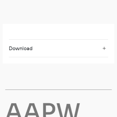
Regnfrakker
Bukser
Selebukser
Tilbehør
Flyt- og redningsprodukter
Download
Life jackets
Oppblåsbare vester
Redningsvester
Hybridvester
Flytejakker
Flytebukser
Flytedrakter
Tilbehør og reservedeler