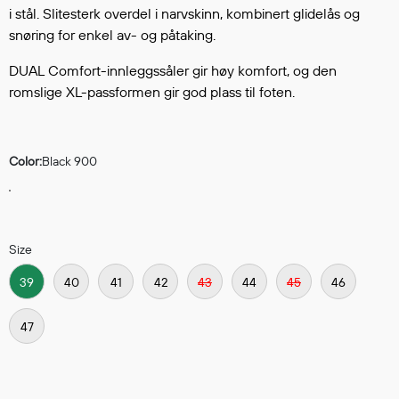
Hodevern
i stål. Slitesterk overdel i narvskinn, kombinert glidelås og
Førstehjelp
snøring for enkel av- og påtaking.
Hørselvern
DUAL Comfort-innleggssåler gir høy komfort, og den
Øye- og ansiktsvern
romslige XL-passformen gir god plass til foten.
Åndedrettsvern
Fallsikring
Korttidsdresser
Color:
Black 900
Hansker
Sko
Hodelykter
Gassmålere
Size
39
40
41
42
43
44
45
46
Regnklær
47
Regnjakker
Anorakker
Forkle