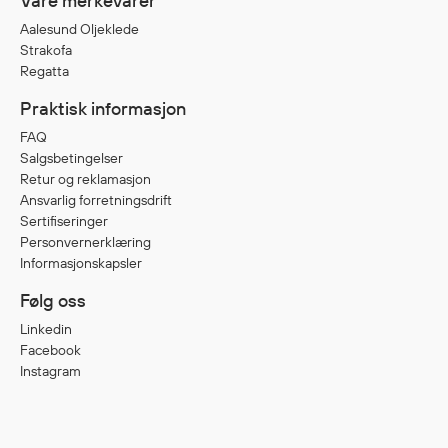
Våre merkevarer
Aalesund Oljeklede
Strakofa
Diverse
Regatta
Hode- og lommelykter
Praktisk informasjon
Sekker og bagger
FAQ
Hygiene
Salgsbetingelser
Mygg- og flåttmiddel
Retur og reklamasjon
Ansvarlig forretningsdrift
Sertifiseringer
Personvernerklæring
Informasjonskapsler
Følg oss
Linkedin
Facebook
Instagram