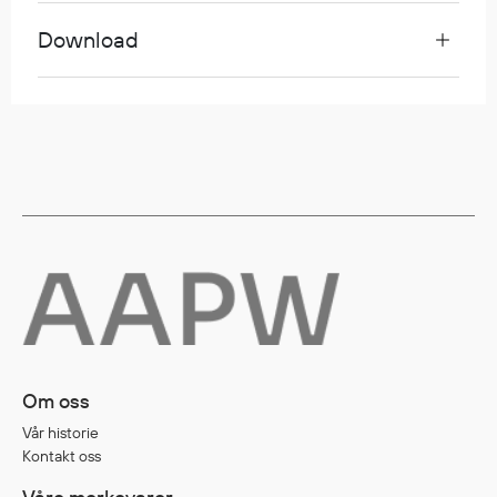
Egenskaper
Download
Ull
Flammehemmende
Synlighet
Multinorm
Stretch
Vanntett
Isolerende
Flyt
Fottøy
Vernesko
Om oss
Fottøy uten vern
Vår historie
Innleggssåler
Kontakt oss
Tilbehør