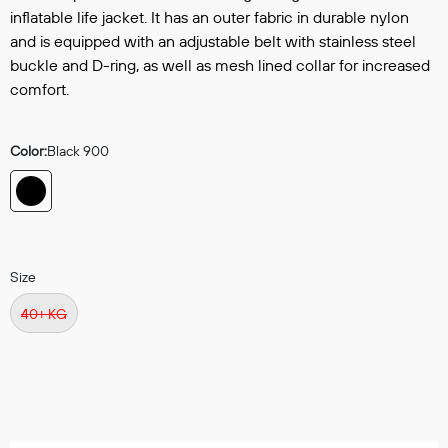
Hodevern
inflatable life jacket. It has an outer fabric in durable nylon
Førstehjelp
and is equipped with an adjustable belt with stainless steel
Hørselvern
buckle and D-ring, as well as mesh lined collar for increased
Øye- og ansiktsvern
comfort.
Åndedrettsvern
Fallsikring
Color:
Black 900
Korttidsdresser
Hansker
Sko
Hodelykter
Gassmålere
Size
40+ KG
Regnklær
Regnjakker
Anorakker
Forkle