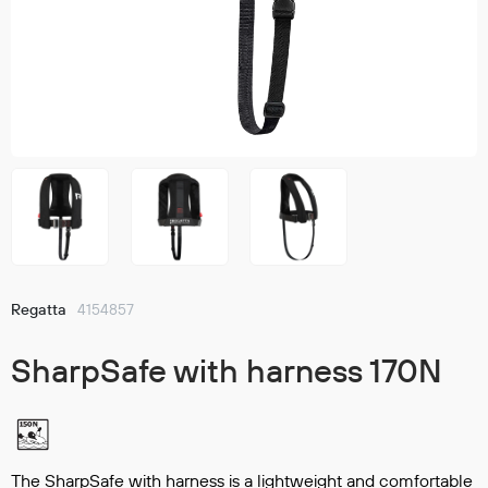
Jakker
med T
Anorakker
skjorte
Frakker
og trø
Mellomlag
Se fler
T-skjorter og gensere
saker
Vester
Bukser
Selebukser
Kjeledresser
Shortser
Regatta
4154857
Ull
Ryggsekker
SharpSafe with harness 170N
Tilbehør
Verneutstyr
The SharpSafe with harness is a lightweight and comfortable