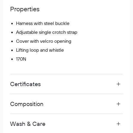
Regnfrakker
Properties
Bukser
Selebukser
Harness with steel buckle
Tilbehør
Adjustable single crotch strap
Cover with velcro opening
Lifting loop and whistle
Flyt- og redningsprodukter
170N
Life jackets
Oppblåsbare vester
Redningsvester
Certificates
Hybridvester
Flytejakker
Flytebukser
Composition
Flytedrakter
Tilbehør og reservedeler
Wash & Care