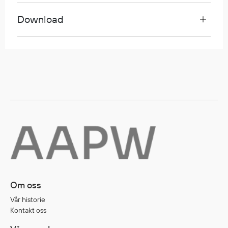
Download
Diverse
Hode- og lommelykter
Sekker og bagger
Hygiene
Mygg- og flåttmiddel
Om oss
Vår historie
Kontakt oss