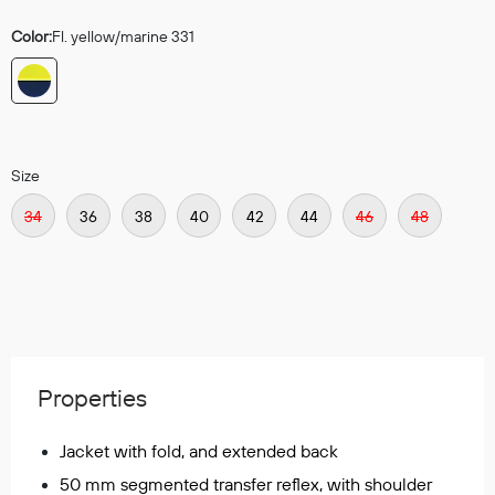
Regnfrakker
Color:
Fl. yellow/marine 331
Bukser
Selebukser
Tilbehør
Size
Flyt- og redningsprodukter
34
36
38
40
42
44
46
48
Life jackets
Oppblåsbare vester
Redningsvester
Hybridvester
Flytejakker
Flytebukser
Properties
Flytedrakter
Tilbehør og reservedeler
Jacket with fold, and extended back
50 mm segmented transfer reflex, with shoulder