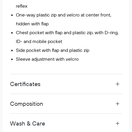
reflex
Egenskaper
Ull
One-way plastic zip and velcro at center front,
Flammehemmende
hidden with flap
Synlighet
Chest pocket with flap and plastic zip, with D-ring,
Multinorm
ID- and mobile pocket
Stretch
Side pocket with flap and plastic zip
Vanntett
Sleeve adjustment with velcro
Isolerende
Flyt
Certificates
Fottøy
Vernesko
Composition
Fottøy uten vern
Innleggssåler
Wash & Care
Tilbehør