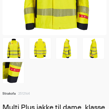
Jakker
med T
Anorakker
skjorte
Frakker
og trø
Mellomlag
Se fler
T-skjorter og gensere
saker
Vester
Bukser
Selebukser
Kjeledresser
Shortser
Ull
Ryggsekker
Tilbehør
Strakofa
2512164
Verneutstyr
Multi Plus jakke til dame, klasse