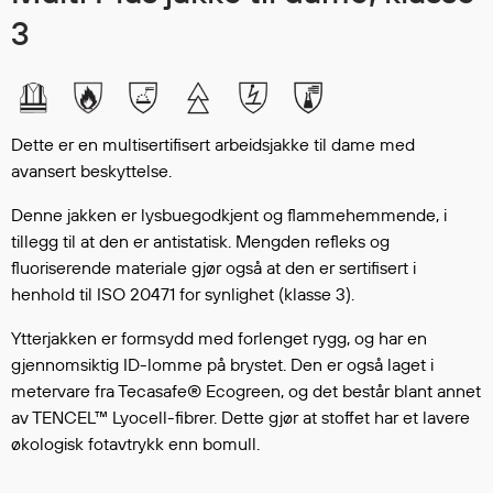
Hodevern
3
Førstehjelp
Hørselvern
Øye- og ansiktsvern
Åndedrettsvern
Dette er en multisertifisert arbeidsjakke til dame med
Fallsikring
avansert beskyttelse.
Korttidsdresser
Hansker
Denne jakken er lysbuegodkjent og flammehemmende, i
tillegg til at den er antistatisk. Mengden refleks og
Sko
fluoriserende materiale gjør også at den er sertifisert i
Hodelykter
henhold til ISO 20471 for synlighet (klasse 3).
Gassmålere
Ytterjakken er formsydd med forlenget rygg, og har en
gjennomsiktig ID-lomme på brystet. Den er også laget i
Regnklær
metervare fra Tecasafe® Ecogreen, og det består blant annet
av TENCEL™ Lyocell-fibrer. Dette gjør at stoffet har et lavere
Regnjakker
økologisk fotavtrykk enn bomull.
Anorakker
Forkle