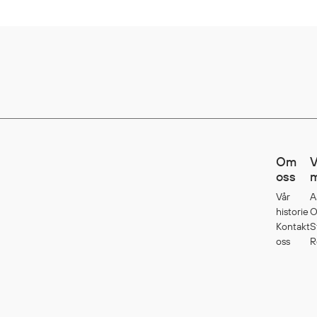
Om
V
oss
m
Vår
A
historie
O
Kontakt
S
oss
R