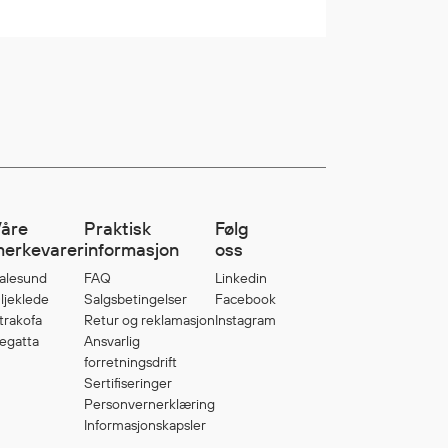
åre
Praktisk
Følg
erkevarer
informasjon
oss
alesund
FAQ
Linkedin
ljeklede
Salgsbetingelser
Facebook
trakofa
Retur og reklamasjon
Instagram
egatta
Ansvarlig
forretningsdrift
Sertifiseringer
Personvernerklæring
Informasjonskapsler