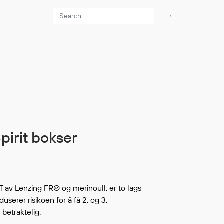
Aktuelt
Sikkerhet for dere
som jobber på sjøen
Møt oss på Nor-
Fishing 2026
Utvider Multi Shield
Spirit bokser
med T-skjorter og
trøyer
Se flere saker
av Lenzing FR® og merinoull, er to lags
userer risikoen for å få 2. og 3.
betraktelig.