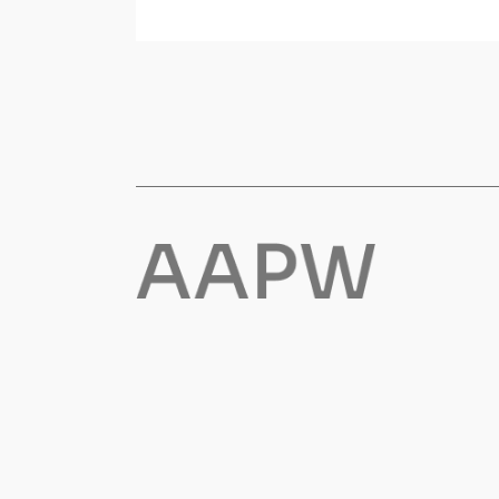
Flyt- og redningsprodukter
Life jackets
Oppblåsbare vester
Redningsvester
Hybridvester
Flytejakker
Flytebukser
Flytedrakter
Tilbehør og reservedeler
Egenskaper
Ull
Flammehemmende
Synlighet
Multinorm