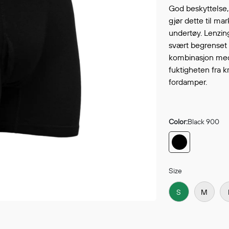
Continue shopping
God beskyttelse
GO 
gjør dette til 
undertøy. Lenzing
svært begrenset v
kombinasjon med 
fuktigheten fra k
fordamper.
Color:
Black 900
Size
S
M