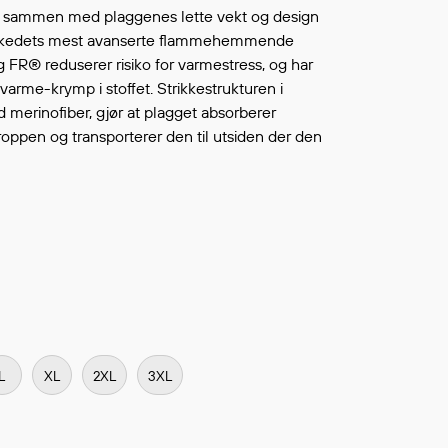
Continue shopping
, sammen med plaggenes lette vekt og design
TO WISHLIST
markedets mest avanserte flammehemmende
 FR® reduserer risiko for varmestress, og har
arme-krymp i stoffet. Strikkestrukturen i
merinofiber, gjør at plagget absorberer
roppen og transporterer den til utsiden der den
L
XL
2XL
3XL