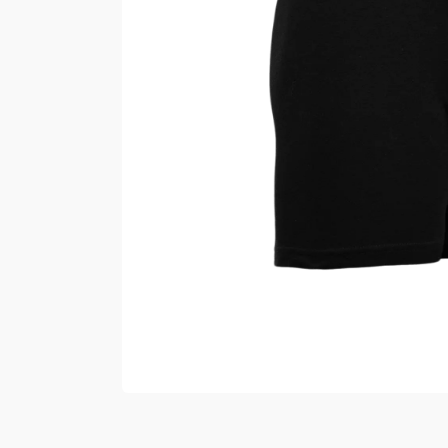
Vester
Bukser
Selebukser
Kjeledresser
Shortser
Ull
Ryggsekker
Tilbehør
Verneutstyr
Hodevern
Førstehjelp
Hørselvern
Øye- og ansiktsvern
Åndedrettsvern
Fallsikring