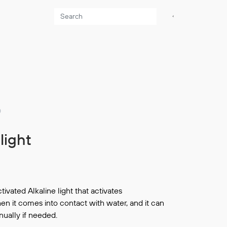
Aktuelt
Sikkerhet for dere
som jobber på sjøen
Møt oss på Nor-
0
Fishing 2026
Utvider Multi Shield
light
med T-skjorter og
trøyer
Se flere saker
tivated Alkaline light that activates
en it comes into contact with water, and it can
nually if needed.