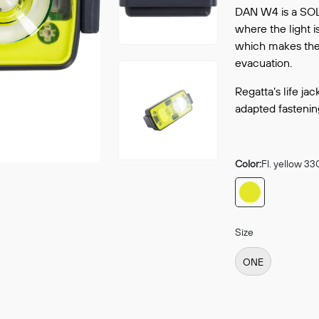
Continue shopping
DAN W4 is a SOL
GO 
where the light i
which makes the 
evacuation.
Regatta’s life ja
adapted fastening 
Color:
Fl. yellow 33
Size
ONE