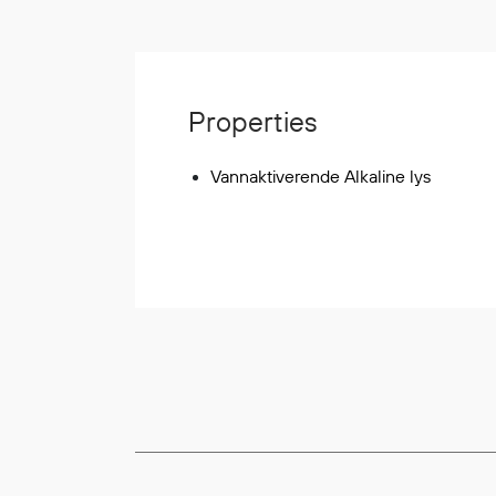
Korttidsdresser
Hansker
Sko
Properties
Hodelykter
Gassmålere
Vannaktiverende Alkaline lys
Regnklær
Regnjakker
Anorakker
Forkle
Regnfrakker
Bukser
Selebukser
Tilbehør