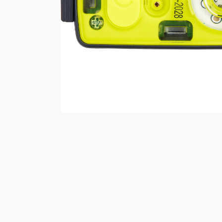
Vester
Bukser
Selebukser
Kjeledresser
Shortser
Ull
Ryggsekker
Tilbehør
Verneutstyr
Hodevern
Førstehjelp
Hørselvern
Øye- og ansiktsvern
Åndedrettsvern
Fallsikring