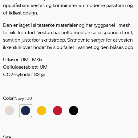
Hodevern
oppblåsbare vester, og kombinerer en moderne passform og
Førstehjelp
et tidløst design.
Hørselvern
Den er laget i slitesterke materialer og har ryggpanel i mesh
Øye- og ansiktsvern
for økt komfort. Vesten har belte med en solid spenne i front,
Åndedrettsvern
samt en justerbar skrittstropp. Sistnevnte sørger for at vesten
Fallsikring
ikke sklir over hodet hvis du faller i vannet og den blåses opp.
Korttidsdresser
Hansker
Utløser: UML MK5
Cellulosetablett: UM
Sko
CO2-sylinder: 33 gr
Hodelykter
Gassmålere
Color:
Navy 100
Regnklær
Regnjakker
Anorakker
Forkle
Size