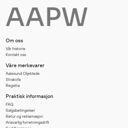
Diverse
Hode- og lommelykter
Sekker og bagger
Hygiene
Om oss
Mygg- og flåttmiddel
Vår historie
Kontakt oss
Våre merkevarer
Aalesund Oljeklede
Strakofa
Regatta
Praktisk informasjon
FAQ
Salgsbetingelser
Retur og reklamasjon
Ansvarlig forretningsdrift