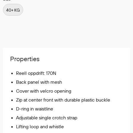
Regnfrakker
40+ KG
Bukser
Selebukser
Tilbehør
Flyt- og redningsprodukter
Properties
Life jackets
Oppblåsbare vester
Reell oppdrift: 170N
Redningsvester
Back panel with mesh
Hybridvester
Cover with velcro opening
Flytejakker
Zip at center front with durable plastic buckle
Flytebukser
Flytedrakter
D-ring in waistline
Tilbehør og reservedeler
Adjustable single crotch strap
Lifting loop and whistle