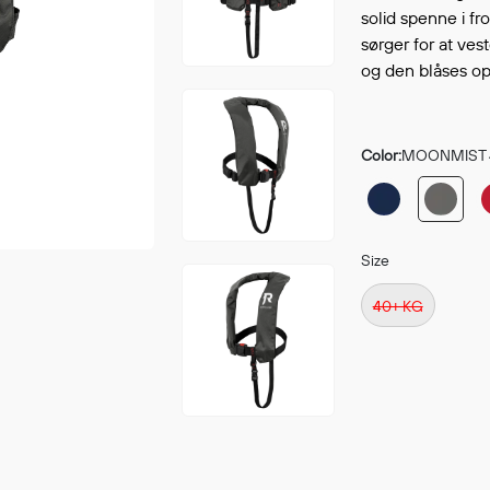
Continue shopping
solid spenne i fr
GO 
sørger for at vest
og den blåses op
Color:
MOONMIST 
Size
40+ KG