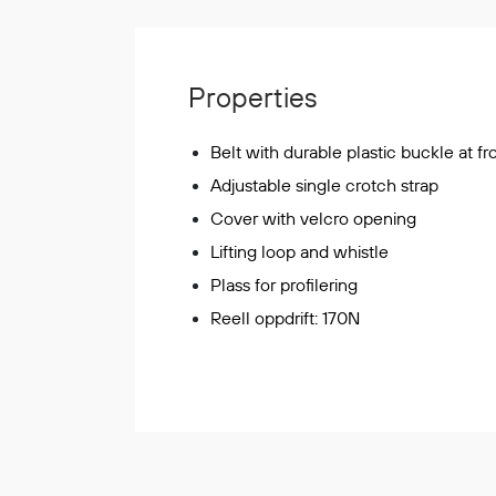
Korttidsdresser
Hansker
Sko
Properties
Hodelykter
Gassmålere
Belt with durable plastic buckle at fr
Adjustable single crotch strap
Cover with velcro opening
Regnklær
Lifting loop and whistle
Regnjakker
Plass for profilering
Anorakker
Reell oppdrift: 170N
Forkle
Regnfrakker
Bukser
Selebukser
Tilbehør