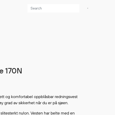
Aktuelt
Sikkerhet for dere
som jobber på sjøen
Møt oss på Nor-
Fishing 2026
Utvider Multi Shield
fe 170N
med T-skjorter og
trøyer
Se flere saker
ett og komfortabel oppblåsbar redningsvest
y grad av sikkerhet når du er på sjøen.
i slitesterkt nylon. Vesten har belte med en