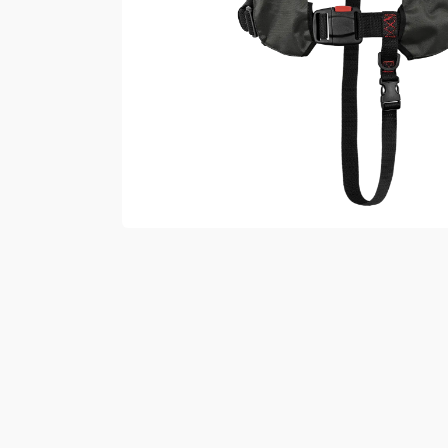
Vester
Bukser
Selebukser
Kjeledresser
Shortser
Ull
Ryggsekker
Tilbehør
Verneutstyr
Hodevern
Førstehjelp
Hørselvern
Øye- og ansiktsvern
Åndedrettsvern
Fallsikring