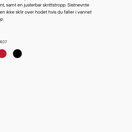
Continue shopping
ont, samt en justerbar skrittstropp. Sistnevnte
TO WISHLIST
en ikke sklir over hodet hvis du faller i vannet
p.
407